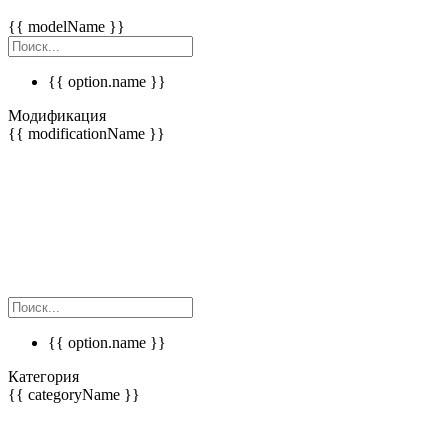
{{ modelName }}
{{ option.name }}
Модификация
{{ modificationName }}
{{ option.name }}
Категория
{{ categoryName }}