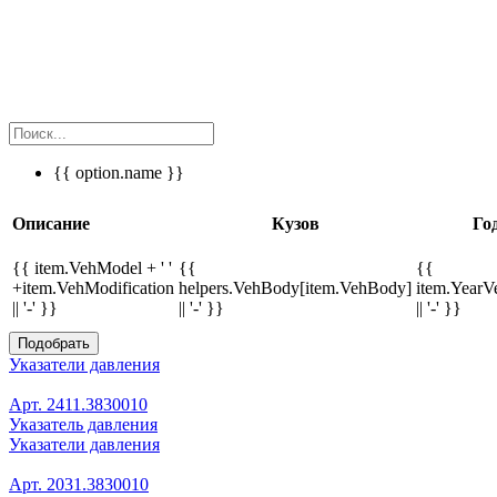
{{ option.name }}
Описание
Кузов
Го
{{ item.VehModel + ' '
{{
{{
+item.VehModification
helpers.VehBody[item.VehBody]
item.Year
|| '-' }}
|| '-' }}
|| '-' }}
Подобрать
Указатели давления
Арт. 2411.3830010
Указатель давления
Указатели давления
Арт. 2031.3830010