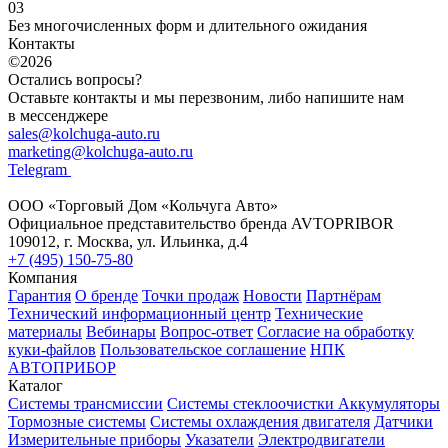
03
Без многочисленных форм и длительного ожидания
Контакты
©2026
Остались вопросы?
Оставьте контакты и мы перезвоним, либо напишите нам
в мессенджере
sales@kolchuga-auto.ru
marketing@kolchuga-auto.ru
Telegram
ООО «Торговый Дом «Кольчуга Авто»
Официальное представительство бренда AVTOPRIBOR
109012, г. Москва, ул. Ильинка, д.4
+7 (495) 150-75-80
Компания
Гарантия
О бренде
Точки продаж
Новости
Партнёрам
Технический информационный центр
Технические
материалы
Вебинары
Вопрос-ответ
Согласие на обработку
куки-файлов
Пользовательское соглашение
НПК
АВТОПРИБОР
Каталог
Системы трансмиссии
Системы стеклоочистки
Аккумуляторы
Тормозные системы
Системы охлаждения двигателя
Датчики
Измерительные приборы
Указатели
Электродвигатели