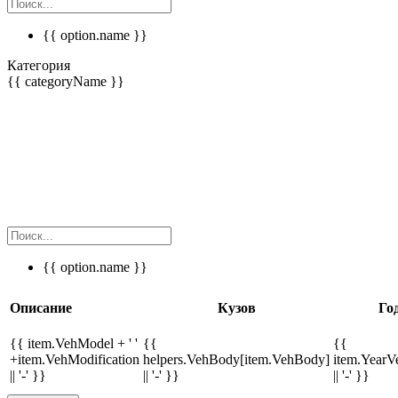
{{ option.name }}
Категория
{{ categoryName }}
{{ option.name }}
Описание
Кузов
Го
{{ item.VehModel + ' '
{{
{{
+item.VehModification
helpers.VehBody[item.VehBody]
item.Year
|| '-' }}
|| '-' }}
|| '-' }}