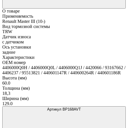
О товаре
Применяемость
Renault Master III (10-)
Вид тормозной системы
TRW
Датчик износа
с датчиком
Ось установки
задние
Характеристики
OEM номер
4406000Q0H / 4406000Q0L / 4406000Q1J / 4420066 / 93167662 /
4406237 / 95513821 / 440601147R / 440600264R / 440601186R
Высота (мм)
60.0
Толщина (мм)
18,3
Ширина (мм)
129.0
Артикул BP168AVT