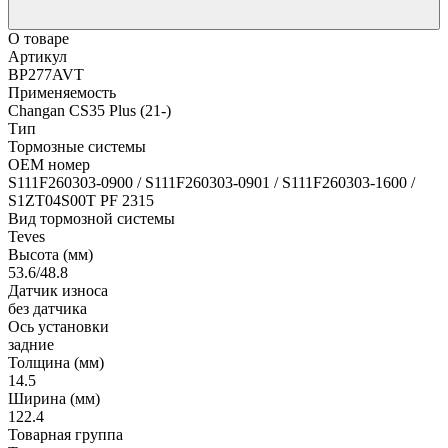
О товаре
Артикул
BP277AVT
Применяемость
Changan CS35 Plus (21-)
Тип
Тормозные системы
OEM номер
S111F260303-0900 / S111F260303-0901 / S111F260303-1600 /
S1ZT04S00T PF 2315
Вид тормозной системы
Teves
Высота (мм)
53.6/48.8
Датчик износа
без датчика
Ось установки
задние
Толщина (мм)
14.5
Ширина (мм)
122.4
Товарная группа