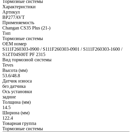
Тормозные системы
Характеристики
Артикул
BP277AVT
Применяемость
Changan CS35 Plus (21-)
Тип
Тормозные системы
OEM номер
S111F260303-0900 / S111F260303-0901 / S111F260303-1600 /
S1ZT04S00T PF 2315
Вид тормозной системы
Teves
Высота (мм)
53.6/48.8
Датчик износа
без датчика
Ось установки
задние
Толщина (мм)
14.5
Ширина (мм)
122.4
Товарная группа
Тормозные системы