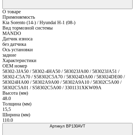
О товаре
Применяемость
Kia Sorento (14-) / Hyundai H-1 (08-)
Вид тормозной системы
MANDO
Датчик износа
без датчика
Ось установки
задние
Характеристики
OEM номер
58302-3JA50 / 58302-4HA50 / 583023JA00 / 583023JA51 /
58302-C5A70 / S58302C5A70 / 583024DA00 / 583024DE00 /
583024HA00 / 58302A9A00 / 58302A9A10 / 58302C5A00 /
58302C5A01 / S58302C5A00 / 3301131XKW09A
Высота (мм)
48.0
Толщина (мм)
15,5
Ширина (мм)
110.0
Артикул BP130AVT