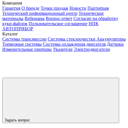
Компания
Гарантия
О бренде
Точки продаж
Новости
Партнёрам
Технический информационный центр
Технические
материалы
Вебинары
Вопрос-ответ
Согласие на обработку
куки-файлов
Пользовательское соглашение
НПК
АВТОПРИБОР
Каталог
Системы трансмиссии
Системы стеклоочистки
Аккумуляторы
Тормозные системы
Системы охлаждения двигателя
Датчики
Измерительные приборы
Указатели
Электродвигатели
Задать вопрос