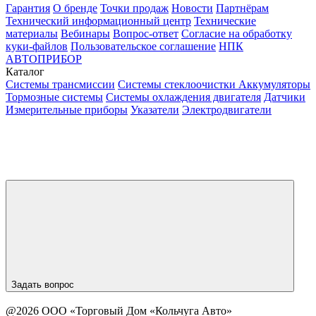
Гарантия
О бренде
Точки продаж
Новости
Партнёрам
Технический информационный центр
Технические
материалы
Вебинары
Вопрос-ответ
Согласие на обработку
куки-файлов
Пользовательское соглашение
НПК
АВТОПРИБОР
Каталог
Системы трансмиссии
Системы стеклоочистки
Аккумуляторы
Тормозные системы
Системы охлаждения двигателя
Датчики
Измерительные приборы
Указатели
Электродвигатели
Задать вопрос
@2026 ООО «Торговый Дом «Кольчуга Авто»