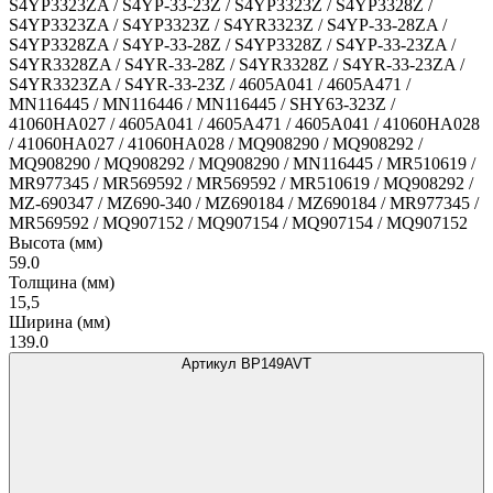
S4YP3323ZA / S4YP-33-23Z / S4YP3323Z / S4YP3328Z /
S4YP3323ZA / S4YP3323Z / S4YR3323Z / S4YP-33-28ZA /
S4YP3328ZA / S4YP-33-28Z / S4YP3328Z / S4YP-33-23ZA /
S4YR3328ZA / S4YR-33-28Z / S4YR3328Z / S4YR-33-23ZA /
S4YR3323ZA / S4YR-33-23Z / 4605A041 / 4605A471 /
MN116445 / MN116446 / MN116445 / SHY63-323Z /
41060HA027 / 4605A041 / 4605A471 / 4605A041 / 41060HA028
/ 41060HA027 / 41060HA028 / MQ908290 / MQ908292 /
MQ908290 / MQ908292 / MQ908290 / MN116445 / MR510619 /
MR977345 / MR569592 / MR569592 / MR510619 / MQ908292 /
MZ-690347 / MZ690-340 / MZ690184 / MZ690184 / MR977345 /
MR569592 / MQ907152 / MQ907154 / MQ907154 / MQ907152
Высота (мм)
59.0
Толщина (мм)
15,5
Ширина (мм)
139.0
Артикул BP149AVT