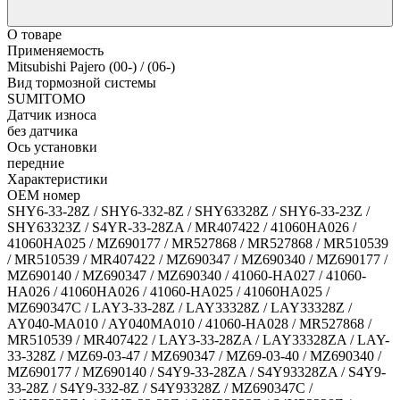
О товаре
Применяемость
Mitsubishi Pajero (00-) / (06-)
Вид тормозной системы
SUMITOMO
Датчик износа
без датчика
Ось установки
передние
Характеристики
OEM номер
SHY6-33-28Z / SHY6-332-8Z / SHY63328Z / SHY6-33-23Z /
SHY63323Z / S4YR-33-28ZA / MR407422 / 41060HA026 /
41060HA025 / MZ690177 / MR527868 / MR527868 / MR510539
/ MR510539 / MR407422 / MZ690347 / MZ690340 / MZ690177 /
MZ690140 / MZ690347 / MZ690340 / 41060-HA027 / 41060-
HA026 / 41060HA026 / 41060-HA025 / 41060HA025 /
MZ690347C / LAY3-33-28Z / LAY33328Z / LAY33328Z /
AY040-MA010 / AY040MA010 / 41060-HA028 / MR527868 /
MR510539 / MR407422 / LAY3-33-28ZA / LAY33328ZA / LAY-
33-328Z / MZ69-03-47 / MZ690347 / MZ69-03-40 / MZ690340 /
MZ690177 / MZ690140 / S4Y9-33-28ZA / S4Y93328ZA / S4Y9-
33-28Z / S4Y9-332-8Z / S4Y93328Z / MZ690347C /