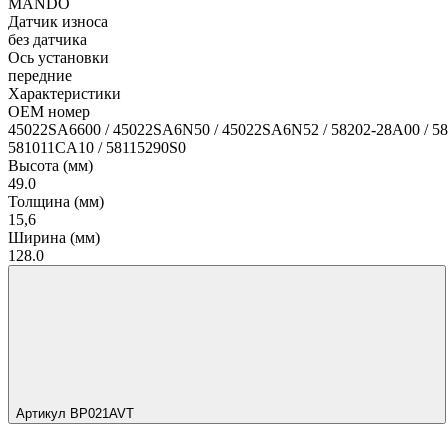
MANDO
Датчик износа
без датчика
Ось установки
передние
Характеристики
OEM номер
45022SA6600 / 45022SA6N50 / 45022SA6N52 / 58202-28A00 / 581
581011CA10 / 58115290S0
Высота (мм)
49.0
Толщина (мм)
15,6
Ширина (мм)
128.0
Артикул BP021AVT