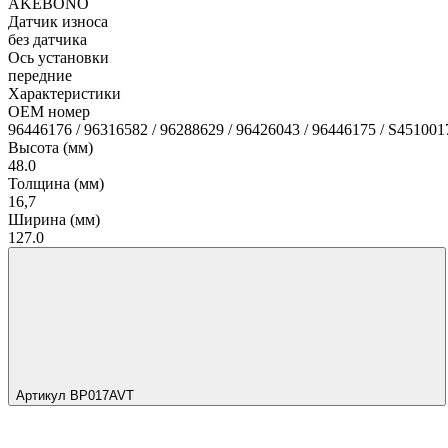
AKEBONO
Датчик износа
без датчика
Ось установки
передние
Характеристики
OEM номер
96446176 / 96316582 / 96288629 / 96426043 / 96446175 / S451001
Высота (мм)
48.0
Толщина (мм)
16,7
Ширина (мм)
127.0
Артикул BP017AVT