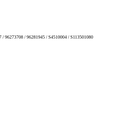
7 / 96273708 / 96281945 / S4510004 / S113501080