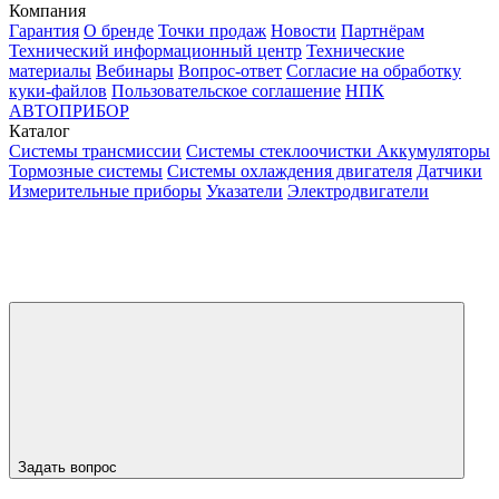
Компания
Гарантия
О бренде
Точки продаж
Новости
Партнёрам
Технический информационный центр
Технические
материалы
Вебинары
Вопрос-ответ
Согласие на обработку
куки-файлов
Пользовательское соглашение
НПК
АВТОПРИБОР
Каталог
Системы трансмиссии
Системы стеклоочистки
Аккумуляторы
Тормозные системы
Системы охлаждения двигателя
Датчики
Измерительные приборы
Указатели
Электродвигатели
Задать вопрос