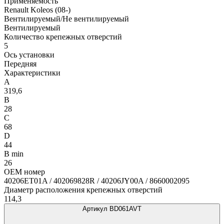
Применяемость
Renault Koleos (08-)
Вентилируемый/Не вентилируемый
Вентилируемый
Количество крепежных отверстий
5
Ось установки
Передняя
Характеристики
A
319,6
B
28
C
68
D
44
B min
26
OEM номер
40206ET01A / 402069828R / 40206JY00A / 8660002095
Диаметр расположения крепежных отверстий
114,3
Артикул BD061AVT