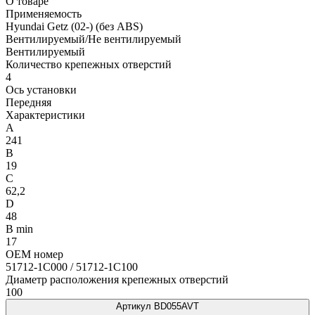
О товаре
Применяемость
Hyundai Getz (02-) (без ABS)
Вентилируемый/Не вентилируемый
Вентилируемый
Количество крепежных отверстий
4
Ось установки
Передняя
Характеристики
A
241
B
19
C
62,2
D
48
B min
17
OEM номер
51712-1C000 / 51712-1C100
Диаметр расположения крепежных отверстий
100
Артикул BD055AVT