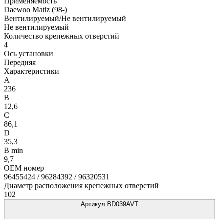
Применяемость
Daewoo Matiz (98-)
Вентилируемый/Не вентилируемый
Не вентилируемый
Количество крепежных отверстий
4
Ось установки
Передняя
Характеристики
A
236
B
12,6
C
86,1
D
35,3
B min
9,7
OEM номер
96455424 / 96284392 / 96320531
Диаметр расположения крепежных отверстий
102
Артикул BD039AVT