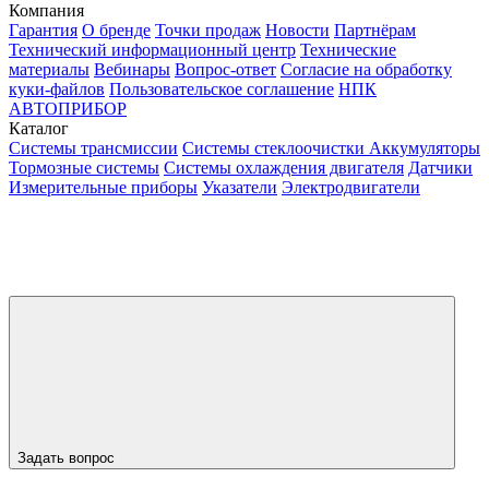
Компания
Гарантия
О бренде
Точки продаж
Новости
Партнёрам
Технический информационный центр
Технические
материалы
Вебинары
Вопрос-ответ
Согласие на обработку
куки-файлов
Пользовательское соглашение
НПК
АВТОПРИБОР
Каталог
Системы трансмиссии
Системы стеклоочистки
Аккумуляторы
Тормозные системы
Системы охлаждения двигателя
Датчики
Измерительные приборы
Указатели
Электродвигатели
Задать вопрос