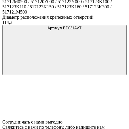
51712M0500 / 517120Z000 / 517122Y000 / 517123K100 /
517123K110 / 517123K150 / 517123K160 / 517123K300 /
517121M500
Диаметр расположения крепежных отверстий
114,3
Артикул BD031AVT
Сотрудничать с нами выгодно
Свяжитесь с нами по телефону, либо напишите нам