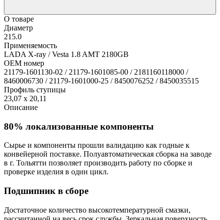
О товаре
Диаметр
215.0
Применяемость
LADA X-ray / Vesta 1.8 AMT 2180GB
OEM номер
21179-1601130-02 / 21179-1601085-00 / 2181160118000 /
8460006730 / 21179-1601000-25 / 8450076252 / 8450035515
Профиль ступицы
23,07 x 20,11
Описание
80% локализованные компоненты
Сырье и компоненты прошли валидацию как годные к
конвейерной поставке. Полуавтоматическая сборка на заводе
в г. Тольятти позволяет производить работу по сборке и
проверке изделия в один цикл.
Подшипник в сборе
Достаточное количество высокотемпературной смазки,
рассчитанной на весь срок службы. Зеркальная поверхность