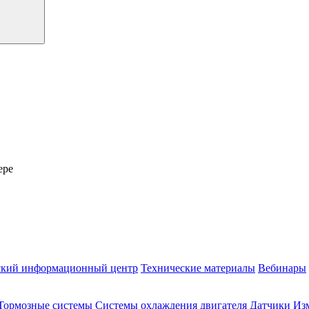
ере
ский информационный центр
Технические материалы
Вебинары
Тормозные системы
Системы охлаждения двигателя
Датчики
Из