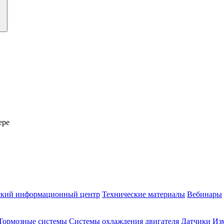
ере
ский информационный центр
Технические материалы
Вебинары
Тормозные системы
Системы охлаждения двигателя
Датчики
Из