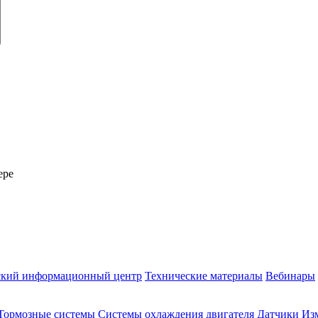
ере
ский информационный центр
Технические материалы
Вебинары
Тормозные системы
Системы охлаждения двигателя
Датчики
Из